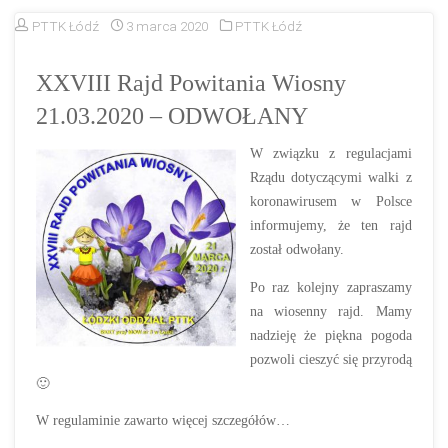
PTTK Łódź
3 marca 2020
PTTK Łódź
XXVIII Rajd Powitania Wiosny
21.03.2020 – ODWOŁANY
W związku z regulacjami
Rządu dotyczącymi walki z
koronawirusem w Polsce
informujemy, że ten rajd
został odwołany.
Po raz kolejny zapraszamy
na wiosenny rajd. Mamy
nadzieję że piękna pogoda
pozwoli cieszyć się przyrodą
🙂
W regulaminie zawarto więcej szczegółów…