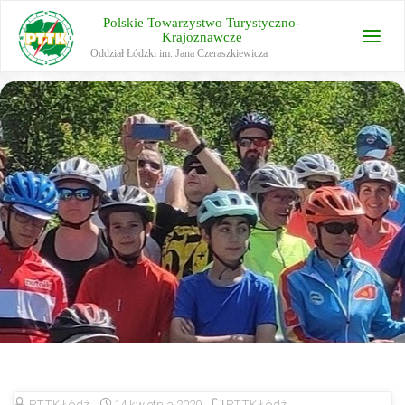
Polskie Towarzystwo Turystyczno-
Krajoznawcze
Oddział Łódzki im. Jana Czeraszkiewicza
PTTK Łódź
14 kwietnia 2020
PTTK Łódź