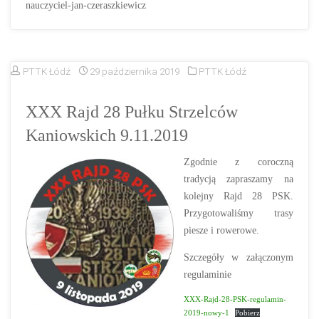
nauczyciel-jan-czeraszkiewicz
PTTK Łódź
29 października 2019
PTTK Łódź
XXX Rajd 28 Pułku Strzelców
Kaniowskich 9.11.2019
Zgodnie z coroczną
tradycją zapraszamy na
kolejny Rajd 28 PSK.
Przygotowaliśmy trasy
piesze i rowerowe.
Szczegóły w załączonym
regulaminie
XXX-Rajd-28-PSK-regulamin-
2019-nowy-1
Pobierz