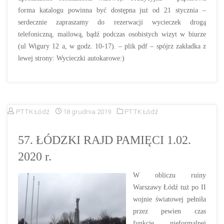
forma katalogu powinna być dostępna już od 21 stycznia –
serdecznie zapraszamy do rezerwacji wycieczek drogą
telefoniczną, mailową, bądź podczas osobistych wizyt w biurze
(ul Wigury 12 a, w godz. 10-17). – plik pdf – spójrz zakładka z
lewej strony: Wycieczki autokarowe:)
PTTK Łódź
18 grudnia 2019
PTTK Łódź
57. ŁÓDZKI RAJD PAMIĘCI 1.02.
2020 r.
W obliczu ruiny
Warszawy Łódź tuż po II
wojnie światowej pełniła
przez pewien czas
funkcje „nieformalnej