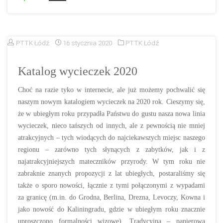
PTTK Łódź
16 stycznia 2020
PTTK Łódź
Katalog wycieczek 2020
Choć na razie tyko w internecie, ale już możemy pochwalić się
naszym nowym katalogiem wycieczek na 2020 rok. Cieszymy się,
że w ubiegłym roku przypadła Państwu do gustu nasza nowa linia
wycieczek, nieco tańszych od innych, ale z pewnością nie mniej
atrakcyjnych – tych wiodących do najciekawszych miejsc naszego
regionu – zarówno tych słynących z zabytków, jak i z
najatrakcyjniejszych mateczników przyrody. W tym roku nie
zabraknie znanych propozycji z lat ubiegłych, postaraliśmy się
także o sporo nowości, łącznie z tymi połączonymi z wypadami
za granicę (m.in. do Grodna, Berlina, Drezna, Levoczy, Kowna i
jako nowość do Kaliningradu, gdzie w ubiegłym roku znacznie
uproszczono formalności wizowe). Tradycyjna – papierowa