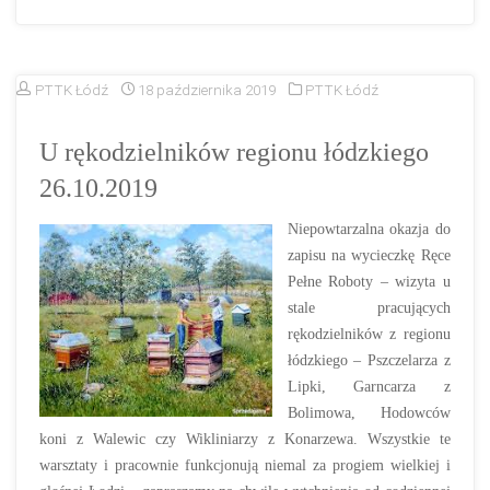
PTTK Łódź
18 października 2019
PTTK Łódź
U rękodzielników regionu łódzkiego
26.10.2019
Niepowtarzalna okazja do
zapisu na wycieczkę Ręce
Pełne Roboty – wizyta u
stale pracujących
rękodzielników z regionu
łódzkiego – Pszczelarza z
Lipki, Garncarza z
Bolimowa, Hodowców
koni z Walewic czy Wikliniarzy z Konarzewa. Wszystkie te
warsztaty i pracownie funkcjonują niemal za progiem wielkiej i