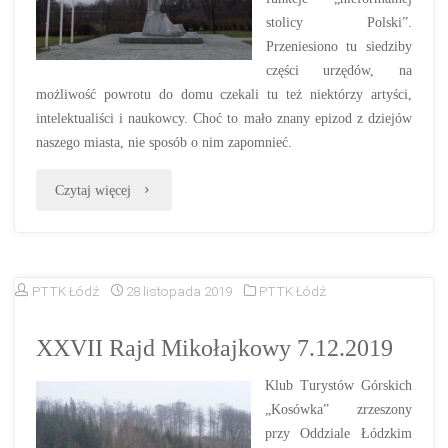
stolicy Polski”.
Przeniesiono tu siedziby
części urzędów, na
możliwość powrotu do domu czekali tu też niektórzy artyści,
intelektualiści i naukowcy. Choć to mało znany epizod z dziejów
naszego miasta, nie sposób o nim zapomnieć.
„57.
Czytaj więcej
ŁÓDZKI
RAJD
PTTK Łódź
28 listopada 2019
PTTK Łódź
PAMIĘCI
XXVII Rajd Mikołajkowy 7.12.2019
1.02.
Klub Turystów Górskich
2020
„Kosówka” zrzeszony
r.”
przy Oddziale Łódzkim