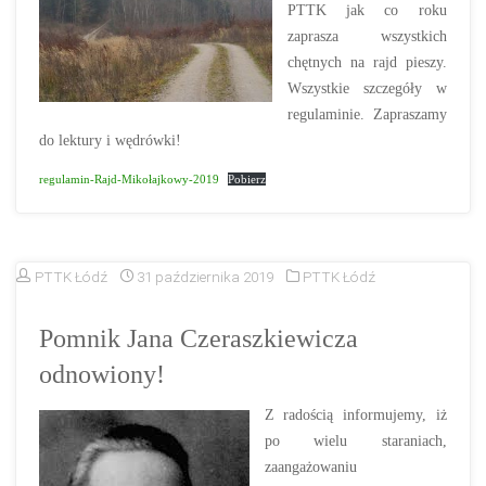
PTTK jak co roku
zaprasza wszystkich
chętnych na rajd pieszy.
Wszystkie szczegóły w
regulaminie. Zapraszamy
do lektury i wędrówki!
regulamin-Rajd-Mikołajkowy-2019
Pobierz
PTTK Łódź
31 października 2019
PTTK Łódź
Pomnik Jana Czeraszkiewicza
odnowiony!
Z radością informujemy, iż
po wielu staraniach,
zaangażowaniu