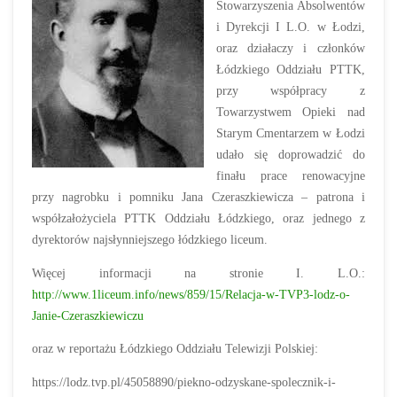
Stowarzyszenia Absolwentów
i Dyrekcji I L.O. w Łodzi,
oraz działaczy i członków
Łódzkiego Oddziału PTTK,
przy współpracy z
Towarzystwem Opieki nad
Starym Cmentarzem w Łodzi
udało się doprowadzić do
finału prace renowacyjne
przy nagrobku i pomniku Jana Czeraszkiewicza – patrona i
współzałożyciela PTTK Oddziału Łódzkiego, oraz jednego z
dyrektorów najsłynniejszego łódzkiego liceum.
Więcej informacji na stronie I. L.O.:
http://www.1liceum.info/news/859/15/Relacja-w-TVP3-lodz-o-
Janie-Czeraszkiewiczu
oraz w reportażu Łódzkiego Oddziału Telewizji Polskiej:
https://lodz.tvp.pl/45058890/piekno-odzyskane-spolecznik-i-