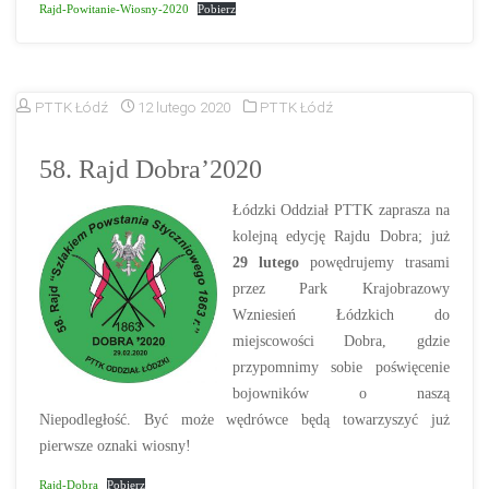
Rajd-Powitanie-Wiosny-2020
Pobierz
PTTK Łódź
12 lutego 2020
PTTK Łódź
58. Rajd Dobra’2020
Łódzki Oddział PTTK zaprasza na
kolejną edycję Rajdu Dobra; już
29 lutego
powędrujemy trasami
przez Park Krajobrazowy
Wzniesień Łódzkich do
miejscowości Dobra, gdzie
przypomnimy sobie poświęcenie
bojowników o naszą
Niepodległość. Być może wędrówce będą towarzyszyć już
pierwsze oznaki wiosny!
Rajd-Dobra
Pobierz