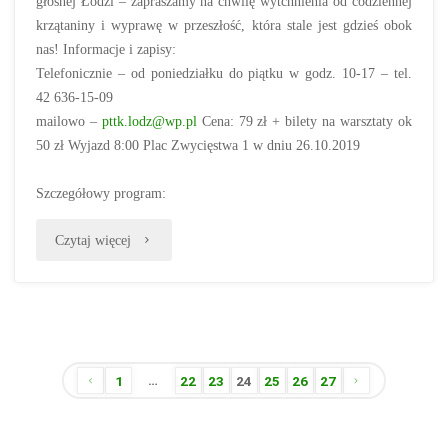
głośnej Łodzi – zapraszamy na chwilę wytchnienia od codziennej
krzątaniny i wyprawę w przeszłość, która stale jest gdzieś obok
nas! Informacje i zapisy:
Telefonicznie – od poniedziałku do piątku w godz. 10-17 – tel.
42 636-15-09
mailowo –
pttk.lodz@wp.pl
Cena: 79 zł + bilety na warsztaty ok
50 zł Wyjazd 8:00 Plac Zwycięstwa 1 w dniu 26.10.2019
Szczegółowy program:
„U
Czytaj więcej
rękodzielników
regionu
łódzkiego
…
1
22
23
24
25
26
27
26.10.2019”
Stronicowanie