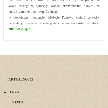
realizowanych przez Administratora – z przyczyn związanych ze
swoją szczególną sytuacją; wobec przetwarzania danych na
potrzeby marketingu bezpośredniego –
w dowolnym momencie. Możecie Państwo wnieść sprzeciw
przesyłając stosowną informację na adres mailowy Administratora:
pttk.lodz@wp.pl
AKTUALNOŚCI
O NAS
STATUT