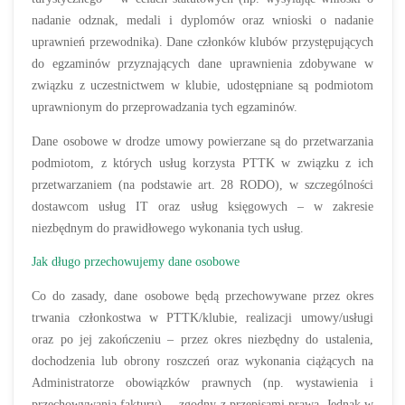
nadanie odznak, medali i dyplomów oraz wnioski o nadanie
uprawnień przewodnika). Dane członków klubów przystępujących
do egzaminów przyznających dane uprawnienia zdobywane w
związku z uczestnictwem w klubie, udostępniane są podmiotom
uprawnionym do przeprowadzania tych egzaminów.
Dane osobowe w drodze umowy powierzane są do przetwarzania
podmiotom, z których usług korzysta PTTK w związku z ich
przetwarzaniem (na podstawie art. 28 RODO), w szczególności
dostawcom usług IT oraz usług księgowych – w zakresie
niezbędnym do prawidłowego wykonania tych usług.
Jak długo przechowujemy dane osobowe
Co do zasady, dane osobowe będą przechowywane przez okres
trwania członkostwa w PTTK/klubie, realizacji umowy/usługi
oraz po jej zakończeniu – przez okres niezbędny do ustalenia,
dochodzenia lub obrony roszczeń oraz wykonania ciążących na
Administratorze obowiązków prawnych (np. wystawienia i
przechowywania faktury) – zgodny z przepisami prawa. Jednak w