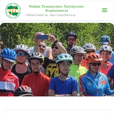
Polskie Towarzystwo Turystyczno-
Krajoznawcze
Oddział Łódzki im. Jana Czeraszkiewicza