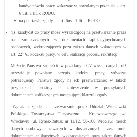
kandydatówdo pracy wskazane w powołanym przepisie – art.
6 ust. 1 lit. c RODO,
na podstawie zgody – art. 6ust. 1 lit. a RODO:
(i) kandydat do pracy może wyrazićzgodę na przetwarzanie przez
nas zamieszczonych w dokumentach aplikacyjnychdanych
osobowych, wykraczających poza zakres danych wskazanych w
1
art. 22
§1 kodeksu pracy, w celu realizacji procesu rekrutacji:
Możecie Państwo zamieścić w przesłanym CV więcej danych, niż
przewiduje powołany przepis kodeksu pracy, wówczas
potrzebujemy Państwa zgody na ich przetwarzanie; w takich
przypadkach prosimy o zmieszczenie w przesyłanych
dokumentach aplikacyjnych następującej klauzuli zgody:
„Wyrażam zgodę na przetwarzanie przez Oddział Wrocławski
Polskiego Towarzystwa Turystyczno – Krajoznawczego we
Wrocławiu, ul. Rynek-Ratusz nr 11/12, 50-106 Wrocław, moich
danych osobowych zawartych w dostarczonych przeze mnie
dokumentach aplikacyjnych, wykraczających poza zakres danych