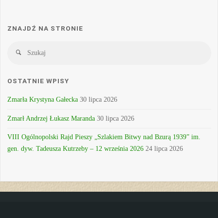
ZNAJDŹ NA STRONIE
Sz
Szukaj
OSTATNIE WPISY
Zmarła Krystyna Gałecka
30 lipca 2026
Zmarł Andrzej Łukasz Maranda
30 lipca 2026
VIII Ogólnopolski Rajd Pieszy „Szlakiem Bitwy nad Bzurą 1939” im.
gen. dyw. Tadeusza Kutrzeby – 12 września 2026
24 lipca 2026