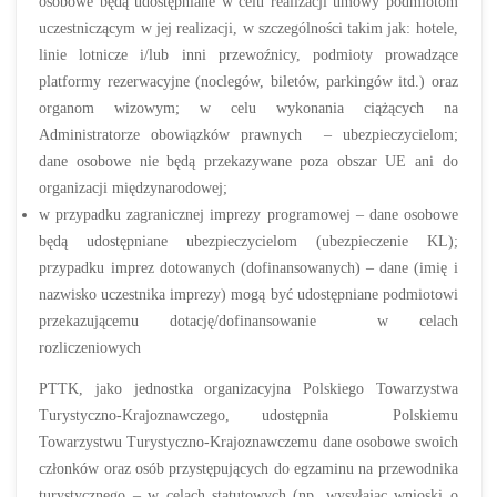
osobowe będą udostępniane w celu realizacji umowy podmiotom
uczestniczącym w jej realizacji, w szczególności takim jak: hotele,
linie lotnicze i/lub inni przewoźnicy, podmioty prowadzące
platformy rezerwacyjne (noclegów, biletów, parkingów itd.) oraz
organom wizowym; w celu wykonania ciążących na
Administratorze obowiązków prawnych – ubezpieczycielom;
dane osobowe nie będą przekazywane poza obszar UE ani do
organizacji międzynarodowej;
w przypadku zagranicznej imprezy programowej – dane osobowe
będą udostępniane ubezpieczycielom (ubezpieczenie KL);
przypadku imprez dotowanych (dofinansowanych) – dane (imię i
nazwisko uczestnika imprezy) mogą być udostępniane podmiotowi
przekazującemu dotację/dofinansowanie w celach
rozliczeniowych
PTTK, jako jednostka organizacyjna Polskiego Towarzystwa
Turystyczno-Krajoznawczego, udostępnia Polskiemu
Towarzystwu Turystyczno-Krajoznawczemu dane osobowe swoich
członków oraz osób przystępujących do egzaminu na przewodnika
turystycznego – w celach statutowych (np. wysyłając wnioski o