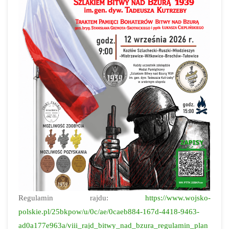
Regulamin rajdu:
https://www.wojsko-
polskie.pl/25bkpow/u/0c/ae/0caeb884-167d-4418-9463-
ad0a177e963a/viii_rajd_bitwy_nad_bzura_regulamin_plan