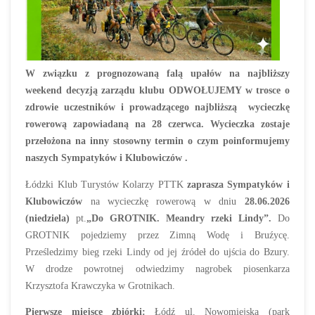
W związku z prognozowaną falą upałów na najbliższy
weekend
decyzją zarządu klubu
ODWOŁUJEMY w trosce o
zdrowie uczestników i prowadzącego najbliższą wycieczkę
rowerową zapowiadaną na 28 czerwca. Wycieczka zostaje
przełożona na inny stosowny termin o czym poinformujemy
naszych Sympatyków i Klubowiczów .
Łódzki Klub Turystów Kolarzy PTTK
zaprasza Sympatyków i
Klubowiczów
na wycieczkę rowerową w dniu
28.06.2026
(niedziela)
pt.
„Do GROTNIK. Meandry rzeki Lindy”.
Do
GROTNIK pojedziemy przez Zimną Wodę i Bruźycę.
Prześledzimy bieg rzeki Lindy od jej źródeł do ujścia do Bzury.
W drodze powrotnej odwiedzimy nagrobek piosenkarza
Krzysztofa Krawczyka w Grotnikach.
Pierwsze miejsce zbiórki:
Łódź ul. Nowomiejska (park