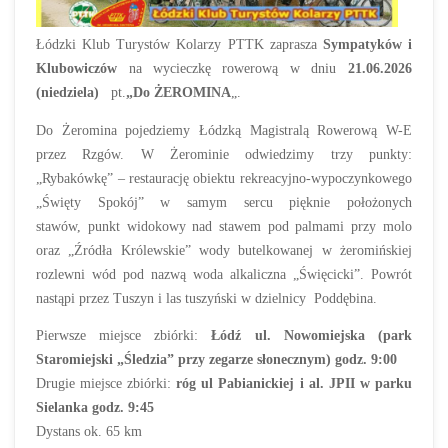
Łódzki Klub Turystów Kolarzy PTTK zaprasza
Sympatyków i
Klubowiczów
na wycieczkę rowerową w dniu
21.06.2026
(niedziela)
pt.
„Do ŻEROMINA
„.
Do Żeromina pojedziemy Łódzką Magistralą Rowerową W-E
przez Rzgów. W Żerominie odwiedzimy trzy punkty:
„Rybakówkę” – restaurację obiektu rekreacyjno-wypoczynkowego
„Święty Spokój” w samym sercu pięknie położonych
stawów, punkt widokowy nad stawem pod palmami przy molo
oraz „Źródła Królewskie” wody butelkowanej w żeromińskiej
rozlewni wód pod nazwą woda alkaliczna „Święcicki”. Powrót
nastąpi przez Tuszyn i las tuszyński w dzielnicy Poddębina.
Pierwsze miejsce zbiórki:
Łódź ul. Nowomiejska (park
Staromiejski „Śledzia” przy zegarze słonecznym) godz. 9:00
Drugie miejsce zbiórki:
róg ul Pabianickiej i al. JPII w parku
Sielanka godz. 9:45
Dystans ok. 65 km