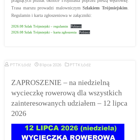
pragnących poznać okolice Trójmiasta poprzez pieszą wędrówkę.
Trasa marszu prowadzi malowniczym
Szlakiem Trójmiejskim
.
Regulamin i karta zgłoszeniowa w załączniki:
2026.08 Szlak Trójmiejski – regulamin
Pobierz
2026.08 Szlak Trójmiejski – karta zgłoszenia
Pobierz
PTTK Łódź
8 lipca 2026
PTTK Łódź
ZAPROSZENIE – na niedzielną
wycieczkę rowerową dla wszystkich
zainteresowanych udziałem – 12 lipca
2026