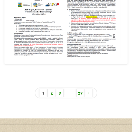
…
1
2
3
27
Stronicowanie
wpisów