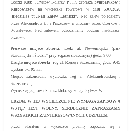
Łódzki Klub Turystów Kolarzy PTTK zaprasza
Sympatyków i
Klubowiczów
na wycieczkę rowerową w dniu
5.07.2026
(niedziela)
pt.
„Nad Zalew Leźnicki”
. Nad zalew pojedziemy
przez Aleksandrów Ł. i Parzęczew a wrócimy przez Ozorków i
Kowalewice. Nad zalewem odpoczniemy podczas najdłuższej
przerwy.
Pierwsze miejsce zbiórki:
Łódź ul. Nowomiejska (park
Staromiejski „Śledzia” przy zegarze słonecznym) godz. 9:00
Drugie miejsce zbiórki:
róg ul. Rojnej i Szczecińskiej godz. 9.45
Dystans ok. 95 km
Miejsce zakończenia wycieczki: róg ul. Aleksandrowskiej i
Szczecińskiej
Wycieczkę poprowadzi nasz klubowy kolega Sylwek W.
UDZIAŁ W TEJ WYCIECZCE NIE WYMAGA ZAPISÓW A
WSTĘP JEST WOLNY.
SERDECZNIE ZAPRASZAMY
WSZYSTKICH ZAINTERESOWANYCH UDZIAŁEM.
przed udziałem w wycieczce prosimy zapoznać się z