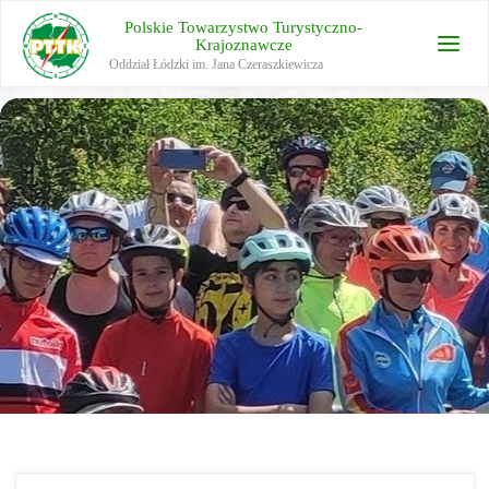
Polskie Towarzystwo Turystyczno-
Krajoznawcze
Oddział Łódzki im. Jana Czeraszkiewicza