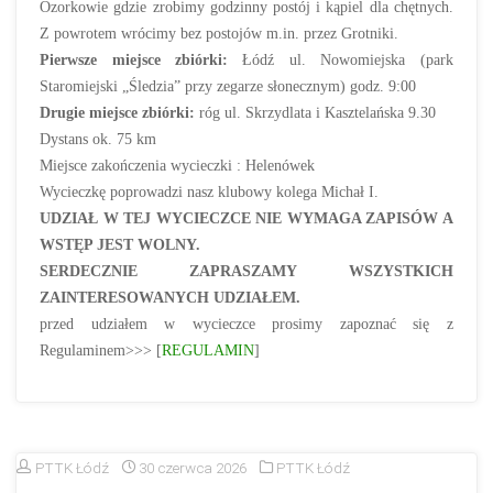
Ozorkowie gdzie zrobimy godzinny postój i kąpiel dla chętnych.
Z powrotem wrócimy bez postojów m.in. przez Grotniki.
Pierwsze miejsce zbiórki:
Łódź ul. Nowomiejska (park
Staromiejski „Śledzia” przy zegarze słonecznym) godz. 9:00
Drugie miejsce zbiórki:
róg ul. Skrzydlata i Kasztelańska 9.30
Dystans ok. 75 km
Miejsce zakończenia wycieczki : Helenówek
Wycieczkę poprowadzi nasz klubowy kolega Michał I.
UDZIAŁ W TEJ WYCIECZCE NIE WYMAGA ZAPISÓW A
WSTĘP JEST WOLNY.
SERDECZNIE ZAPRASZAMY WSZYSTKICH
ZAINTERESOWANYCH UDZIAŁEM.
przed udziałem w wycieczce prosimy zapoznać się z
Regulaminem>>> [
REGULAMIN
]
PTTK Łódź
30 czerwca 2026
PTTK Łódź