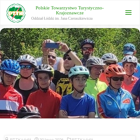
Polskie Towarzystwo Turystyczno-
Krajoznawcze
Oddział Łódzki im. Jana Czeraszkiewicza
PTTK Łódź
30 lipca 2026
PTTK Łódź