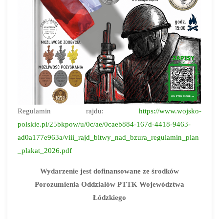
Regulamin rajdu:
https://www.wojsko-
polskie.pl/25bkpow/u/0c/ae/0caeb884-167d-4418-9463-
ad0a177e963a/viii_rajd_bitwy_nad_bzura_regulamin_plan
_plakat_2026.pdf
Wydarzenie jest dofinansowane ze środków
Porozumienia Oddziałów PTTK Województwa
Łódzkiego