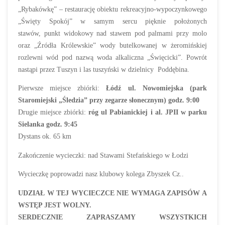
„Rybakówkę” – restaurację obiektu rekreacyjno-wypoczynkowego
„Święty Spokój” w samym sercu pięknie położonych
stawów, punkt widokowy nad stawem pod palmami przy molo
oraz „Źródła Królewskie” wody butelkowanej w żeromińskiej
rozlewni wód pod nazwą woda alkaliczna „Święcicki”. Powrót
nastąpi przez Tuszyn i las tuszyński w dzielnicy Poddębina.
Pierwsze miejsce zbiórki:
Łódź ul. Nowomiejska (park
Staromiejski „Śledzia” przy zegarze słonecznym) godz. 9:00
Drugie miejsce zbiórki:
róg ul Pabianickiej i al. JPII w parku
Sielanka godz. 9:45
Dystans ok. 65 km
Zakończenie wycieczki: nad Stawami Stefańskiego w Łodzi
Wycieczkę poprowadzi nasz klubowy kolega Zbyszek Cz..
UDZIAŁ W TEJ WYCIECZCE NIE WYMAGA ZAPISÓW A
WSTĘP JEST WOLNY.
SERDECZNIE ZAPRASZAMY WSZYSTKICH