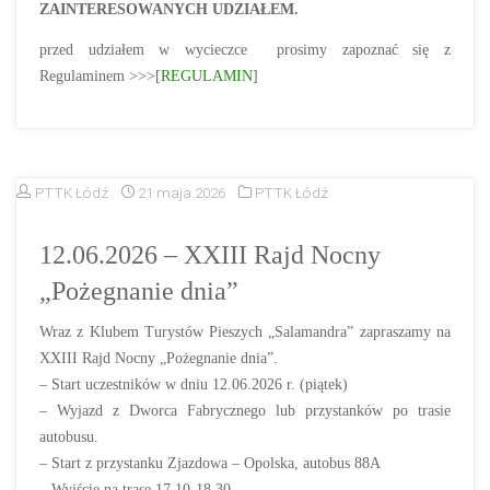
ZAINTERESOWANYCH UDZIAŁEM.
przed udziałem w wycieczce prosimy zapoznać się z
Regulaminem >>>[
REGULAMIN
]
PTTK Łódź
21 maja 2026
PTTK Łódź
12.06.2026 – XXIII Rajd Nocny
„Pożegnanie dnia”
Wraz z Klubem Turystów Pieszych „Salamandra” zapraszamy na
XXIII Rajd Nocny „Pożegnanie dnia”.
– Start uczestników w dniu 12.06.2026 r. (piątek)
– Wyjazd z Dworca Fabrycznego lub przystanków po trasie
autobusu.
– Start z przystanku Zjazdowa – Opolska, autobus 88A
– Wyjście na trasę 17.10-18.30.