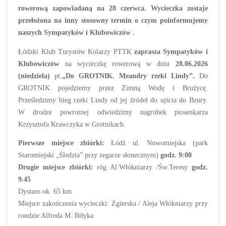
rowerową zapowiadaną na 28 czerwca. Wycieczka zostaje
przełożona na inny stosowny termin o czym poinformujemy
naszych Sympatyków i Klubowiczów .
Łódzki Klub Turystów Kolarzy PTTK
zaprasza Sympatyków i
Klubowiczów
na wycieczkę rowerową w dniu
28.06.2026
(niedziela)
pt.
„Do GROTNIK. Meandry rzeki Lindy”.
Do
GROTNIK pojedziemy przez Zimną Wodę i Bruźycę.
Prześledzimy bieg rzeki Lindy od jej źródeł do ujścia do Bzury.
W drodze powrotnej odwiedzimy nagrobek piosenkarza
Krzysztofa Krawczyka w Grotnikach.
Pierwsze miejsce zbiórki:
Łódź ul. Nowomiejska (park
Staromiejski „Śledzia” przy zegarze słonecznym)
godz. 9:00
Drugie miejsce zbiórki:
róg Al.Włókniarzy /Św.Teresy
godz.
9.45
Dystans ok. 65 km
Miejsce zakończenia wycieczki: Zgierska / Aleja Włókniarzy przy
rondzie Alfreda M. Biłyka