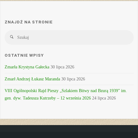
ZNAJDŹ NA STRONIE
Sz
Szukaj
OSTATNIE WPISY
Zmarła Krystyna Gałecka
30 lipca 2026
Zmarł Andrzej Łukasz Maranda
30 lipca 2026
VIII Ogólnopolski Rajd Pieszy „Szlakiem Bitwy nad Bzurą 1939” im.
gen. dyw. Tadeusza Kutrzeby – 12 września 2026
24 lipca 2026