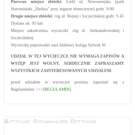
Pierwsze miejsce zbiórki:
Łódź ul. Nowomiejska (park
Staromiejski „Śledzia” przy zegarze słonecznym) godz. 9:00
Drugie miejsce zbiórki:
róg ul. Rojnej i Szczecińskiej godz. 9.45
Dystans ok. 95 km
Miejsce zakończenia wycieczki: róg ul. Aleksandrowskiej i
Szczecińskiej
Wycieczkę poprowadzi nasz klubowy kolega Sylwek W.
UDZIAŁ W TEJ WYCIECZCE NIE WYMAGA ZAPISÓW A
WSTĘP JEST WOLNY.
SERDECZNIE ZAPRASZAMY
WSZYSTKICH ZAINTERESOWANYCH UDZIAŁEM.
przed udziałem w wycieczce prosimy zapoznać się z
Regulaminem >>>[
REGULAMIN
]
PTTK Łódź
23 czerwca 2026
PTTK Łódź