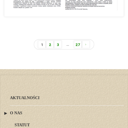
…
1
2
3
27
Stronicowanie
wpisów
AKTUALNOŚCI
O NAS
STATUT