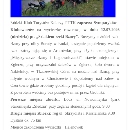
Łódzki Klub Turystów Kolarzy PTTK
zaprasza Sympatyków i
Klubowiczów
na wycieczkę rowerową
w dniu 12.07.2026
(niedziela) pt. „Szlakiem rzeki Bzury”.
Ruszymy u źródeł rzeki
Bzury przy ulicy Boruty w Łodzi, następnie pojedziemy wzdłuż
rzeki zatrzymując się w Arturówku, przy użytku ekologicznym
„Międzyrzecze Bzury i Łagiewniczanki”, stawie miejskim w
Zgierzu, przy oczyszczalni ścieków w Zgierzu, koło dworu w
Nakielnicy, w Tkaczewskiej Górze na moście nad Bzurą, przy
młynie wodnym w Chociszewie i dojedziemy nad zalew w
Ozorkowie gdzie zrobimy godzinny postój i kąpiel dla chętnych.
Z powrotem wrócimy bez postojów m.in. przez Grotniki.
Pierwsze miejsce zbiórki:
Łódź ul. Nowomiejska (park
Staromiejski „Śledzia” przy zegarze słonecznym) godz. 9:00
Drugie miejsce zbiórki:
róg ul. Skrzydlata i Kasztelańska 9.30
Dystans ok. 75 km
Miejsce zakończenia wycieczki : Helenówek