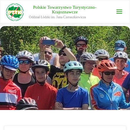
Polskie Towarzystwo Turystyczno-
Krajoznawcze
Oddział Łódzki im. Jana Czeraszkiewicza