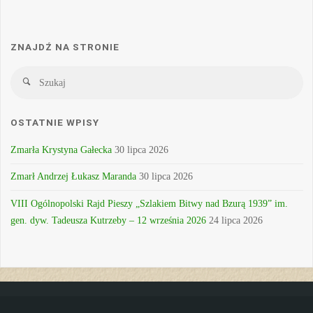
ZNAJDŹ NA STRONIE
Sz
Szukaj
OSTATNIE WPISY
Zmarła Krystyna Gałecka
30 lipca 2026
Zmarł Andrzej Łukasz Maranda
30 lipca 2026
VIII Ogólnopolski Rajd Pieszy „Szlakiem Bitwy nad Bzurą 1939” im.
gen. dyw. Tadeusza Kutrzeby – 12 września 2026
24 lipca 2026