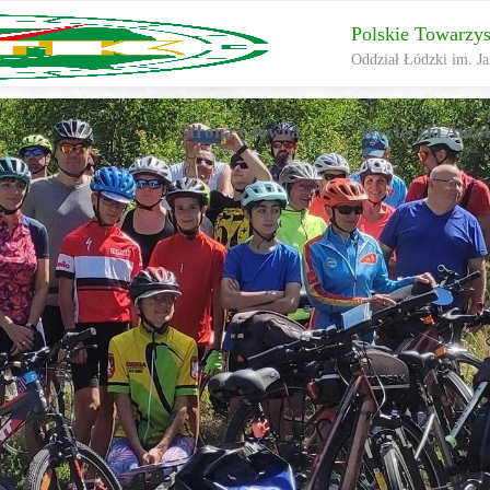
Polskie Towarzy
Oddział Łódzki im. Ja
Przejdź
Strona Główna
Wycieczki Auto
do
treści