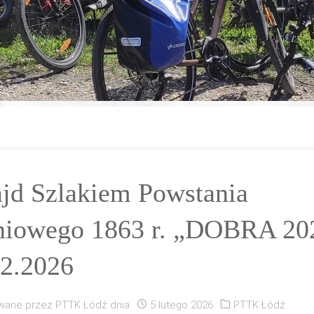
ajd Szlakiem Powstania
niowego 1863 r. „DOBRA 20
02.2026
wane przez
PTTK Łódź
dnia
5 lutego 2026
PTTK Łódź