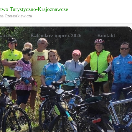
stwo Turystyczno-Krajoznawcze
na Czeraszkiewicza
karowe
Kalendarz imprez 2026
Kontakt