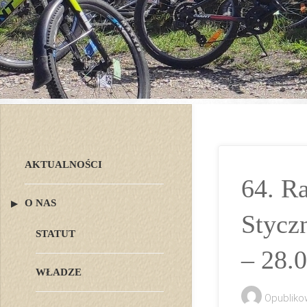
AKTUALNOŚCI
64. R
O NAS
Stycz
STATUT
– 28.
WŁADZE
Opubliko