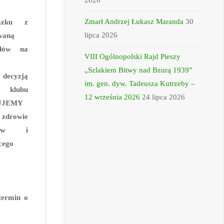
2026
Zmarł Andrzej Łukasz Maranda
30
zku z
lipca 2026
waną
ałów na
VIII Ogólnopolski Rajd Pieszy
„Szlakiem Bitwy nad Bzurą 1939”
decyzją
im. gen. dyw. Tadeusza Kutrzeby –
 klubu
12 września 2026
24 lipca 2026
UJEMY
o zdrowie
ików i
cego
ą
termin o