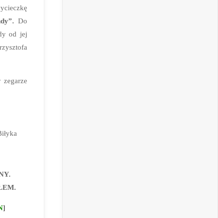
ycieczkę
dy”.
Do
y od jej
rzysztofa
y zegarze
Biłyka
NY.
ŁEM.
N
]