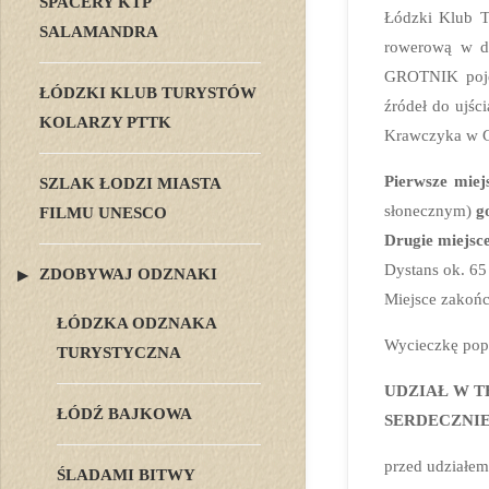
SPACERY KTP
Łódzki Klub 
SALAMANDRA
rowerową w d
GROTNIK pojed
ŁÓDZKI KLUB TURYSTÓW
źródeł do ujśc
KOLARZY PTTK
Krawczyka w G
Pierwsze miejs
SZLAK ŁODZI MIASTA
słonecznym)
g
FILMU UNESCO
Drugie miejsce
Dystans ok. 6
ZDOBYWAJ ODZNAKI
Miejsce zakońc
ŁÓDZKA ODZNAKA
Wycieczkę pop
TURYSTYCZNA
UDZIAŁ W T
ŁÓDŹ BAJKOWA
SERDECZNI
przed udziałe
ŚLADAMI BITWY