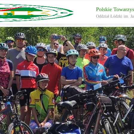
Polskie Towarzy
Oddział Łódzki im. Ja
Przejdź
Strona Główna
Wycieczki Auto
do
treści