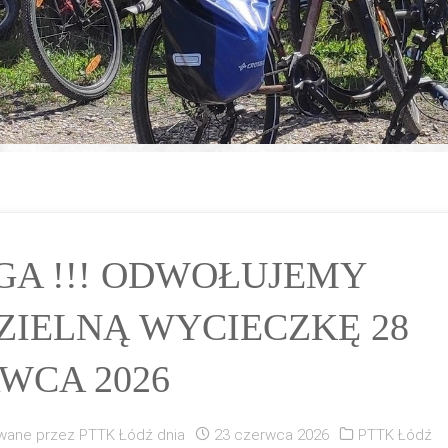
A !!! ODWOŁUJEMY
ZIELNĄ WYCIECZKĘ 28
WCA 2026
wane przez
PTTK Łódź
dnia
23 czerwca 2026
PTTK Łódź