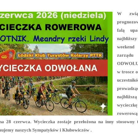
W zwią
prognozo
falą up
najbliższy
weekend
zarządu
ODWOŁ
w trosce 
uczestn
prowadzą
najbliższ
wycieczkę
rowerową
na 28 czerwca. Wycieczka zostaje przełożona na inny stosowny 
mujemy naszych Sympatyków i Klubowiczów .