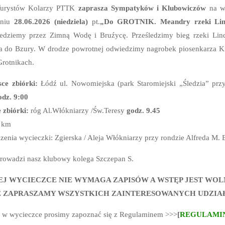
Turystów Kolarzy PTTK
zaprasza Sympatyków i Klubowiczów
na w
niu
28.06.2026 (niedziela)
pt.
„Do GROTNIK. Meandry rzeki Lin
ziemy przez Zimną Wodę i Bruźycę. Prześledzimy bieg rzeki Lind
ia do Bzury. W drodze powrotnej odwiedzimy nagrobek piosenkarza K
rotnikach.
ce zbiórki:
Łódź ul. Nowomiejska (park Staromiejski „Śledzia” prz
odz. 9:00
 zbiórki:
róg Al.Włókniarzy /Św.Teresy
godz. 9.45
5 km
zenia wycieczki: Zgierska / Aleja Włókniarzy przy rondzie Alfreda M. 
rowadzi nasz klubowy kolega Szczepan S.
EJ WYCIECZCE NIE WYMAGA ZAPISÓW A WSTĘP JEST WOL
E ZAPRASZAMY WSZYSTKICH ZAINTERESOWANYCH UDZIA
m w wycieczce prosimy zapoznać się z Regulaminem >>>
[
REGULAMI