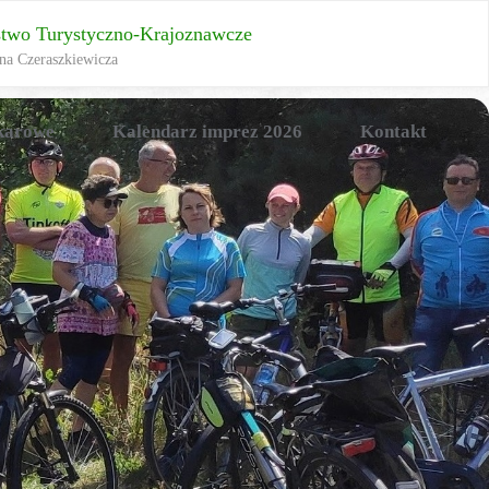
stwo Turystyczno-Krajoznawcze
na Czeraszkiewicza
karowe
Kalendarz imprez 2026
Kontakt