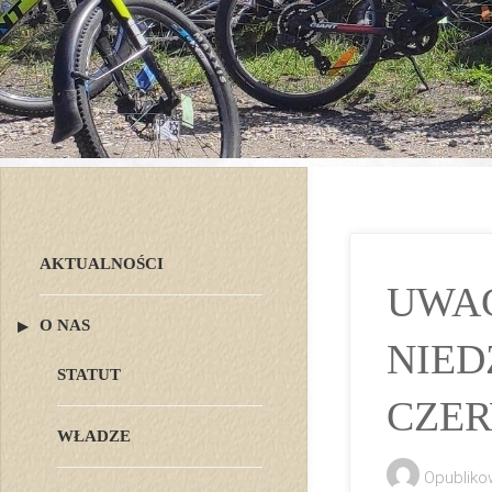
AKTUALNOŚCI
UWAG
O NAS
NIED
STATUT
CZER
WŁADZE
Opubliko