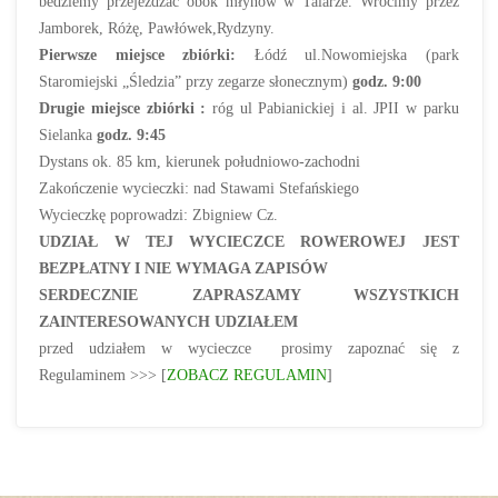
bedziemy przejeżdzać obok młynów w Talarze. Wrócimy przez
Jamborek, Różę, Pawłówek,Rydzyny.
Pierwsze miejsce zbiórki:
Łódź ul.Nowomiejska (park
Staromiejski „Śledzia” przy zegarze słonecznym)
godz. 9:00
Drugie miejsce zbiórki :
róg ul Pabianickiej i al. JPII w parku
Sielanka
godz. 9:45
Dystans ok. 85 km, kierunek południowo-zachodni
Zakończenie wycieczki: nad Stawami Stefańskiego
Wycieczkę poprowadzi: Zbigniew Cz.
UDZIAŁ W TEJ WYCIECZCE ROWEROWEJ JEST
BEZPŁATNY I NIE WYMAGA ZAPISÓW
SERDECZNIE ZAPRASZAMY WSZYSTKICH
ZAINTERESOWANYCH UDZIAŁEM
przed udziałem w wycieczce prosimy zapoznać się z
Regulaminem >>> [
ZOBACZ REGULAMIN
]