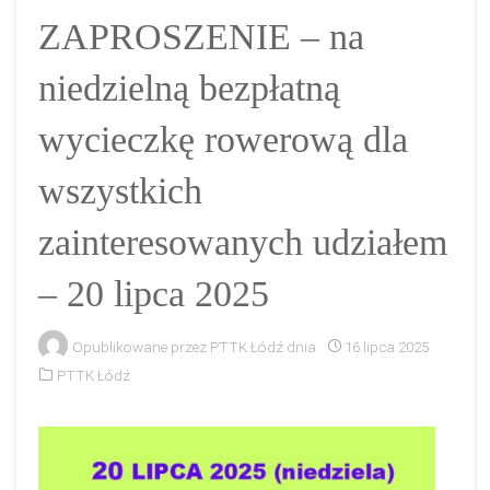
ZAPROSZENIE – na
niedzielną bezpłatną
wycieczkę rowerową dla
wszystkich
zainteresowanych udziałem
– 20 lipca 2025
Opublikowane przez
PTTK Łódź
dnia
16 lipca 2025
PTTK Łódź