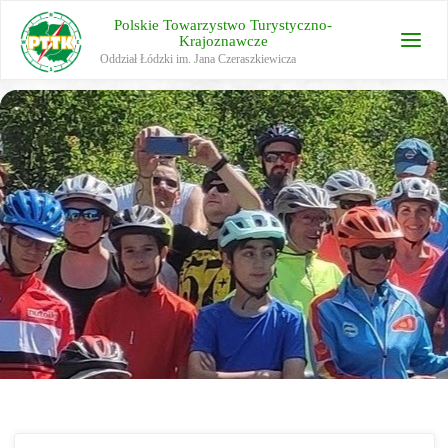
Polskie Towarzystwo Turystyczno-
Krajoznawcze
Oddział Łódzki im. Jana Czeraszkiewicza