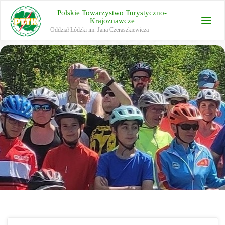
Polskie Towarzystwo Turystyczno-
Krajoznawcze
Oddział Łódzki im. Jana Czeraszkiewicza