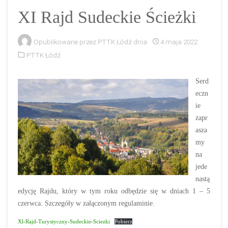
XI Rajd Sudeckie Ścieżki
Opublikowane przez
PTTK Łódź
dnia
4 maja 2022
PTTK Łódź
Serd
eczn
ie
zapr
asza
my
na
jede
nastą
edycję Rajdu, który w tym roku odbędzie się w dniach 1 – 5
czerwca. Szczegóły w załączonym regulaminie.
Xl-Rajd-Turystyczny-Sudeckie-Sciezki
Pobierz