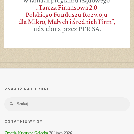
ZNAJDŹ NA STRONIE
Sz
Szukaj
OSTATNIE WPISY
Zmarła Krystyna Gałecka
30 lipca 2026