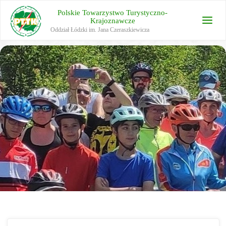
Polskie Towarzystwo Turystyczno-
Krajoznawcze
Oddział Łódzki im. Jana Czeraszkiewicza