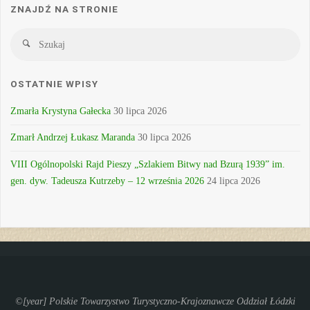
ZNAJDŹ NA STRONIE
Sz
Szukaj
OSTATNIE WPISY
Zmarła Krystyna Gałecka
30 lipca 2026
Zmarł Andrzej Łukasz Maranda
30 lipca 2026
VIII Ogólnopolski Rajd Pieszy „Szlakiem Bitwy nad Bzurą 1939” im.
gen. dyw. Tadeusza Kutrzeby – 12 września 2026
24 lipca 2026
©[year] Polskie Towarzystwo Turystyczno-Krajoznawcze Oddział Łódzki