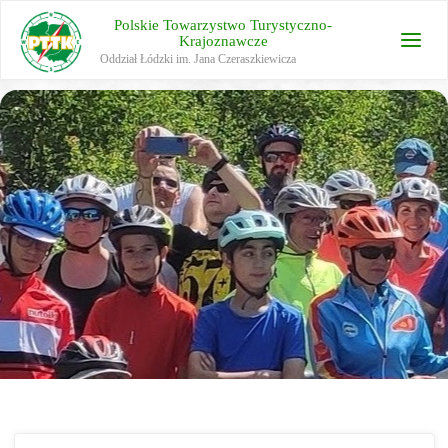
Polskie Towarzystwo Turystyczno-
Krajoznawcze
Oddział Łódzki im. Jana Czeraszkiewicza