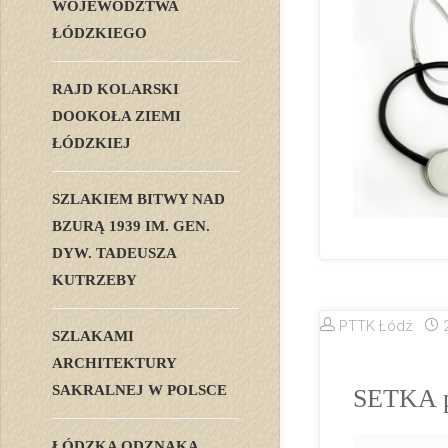
WOJEWÓDZTWA
ŁÓDZKIEGO
RAJD KOLARSKI
DOOKOŁA ZIEMI
ŁÓDZKIEJ
SZLAKIEM BITWY NAD
BZURĄ 1939 IM. GEN.
DYW. TADEUSZA
KUTRZEBY
PTTK Łódź
SZLAKAMI
ARCHITEKTURY
SAKRALNEJ W POLSCE
SETKA p
ŁÓDZKA ODZNAKA