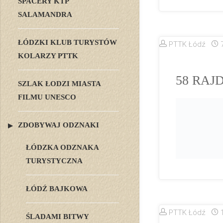
SPACERY KTP
SALAMANDRA
ŁÓDZKI KLUB TURYSTÓW
PTTK Łódź
KOLARZY PTTK
58 RAJD 
SZLAK ŁODZI MIASTA
FILMU UNESCO
ZDOBYWAJ ODZNAKI
ŁÓDZKA ODZNAKA
TURYSTYCZNA
ŁÓDŹ BAJKOWA
PTTK Łódź
ŚLADAMI BITWY