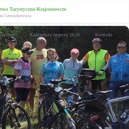
stwo Turystyczno-Krajoznawcze
na Czeraszkiewicza
karowe
Kalendarz imprez 2026
Kontakt