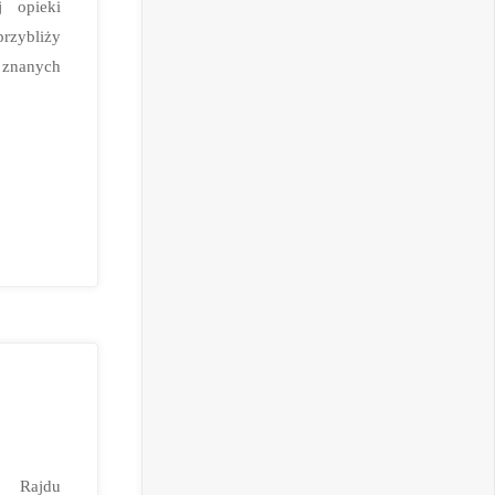
 opieki
zybliży
z znanych
 Rajdu