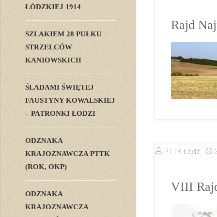
ŁÓDZKIEJ 1914
Rajd Naj
SZLAKIEM 28 PUŁKU
STRZELCÓW
KANIOWSKICH
ŚLADAMI ŚWIĘTEJ
FAUSTYNY KOWALSKIEJ
– PATRONKI ŁODZI
ODZNAKA
PTTK Łódź
KRAJOZNAWCZA PTTK
(ROK, OKP)
VIII Raj
ODZNAKA
KRAJOZNAWCZA