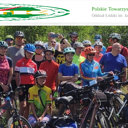
Polskie Towarzy
Oddział Łódzki im. Ja
Przejdź
Strona Główna
Wycieczki Auto
do
treści