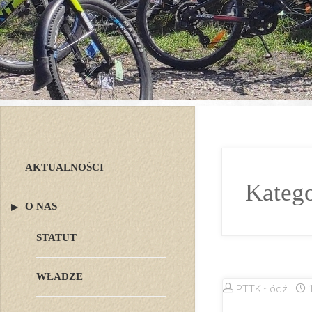
AKTUALNOŚCI
Katego
O NAS
STATUT
WŁADZE
PTTK Łódź