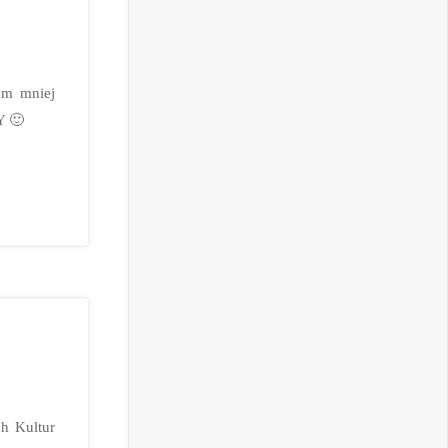
em mniej
Y 🙂
h Kultur