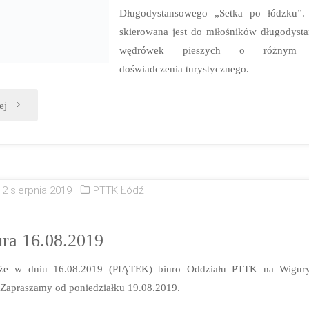
Długodystansowego „Setka po łódzku”.
skierowana jest do miłośników długodyst
wędrówek pieszych o różnym s
doświadczenia turystycznego.
„SETKA
ej
po
łódzku
12 sierpnia 2019
PTTK Łódź
6-
7.09.2019”
ura 16.08.2019
 że w dniu 16.08.2019 (PIĄTEK) biuro Oddziału PTTK na Wigur
praszamy od poniedziałku 19.08.2019.