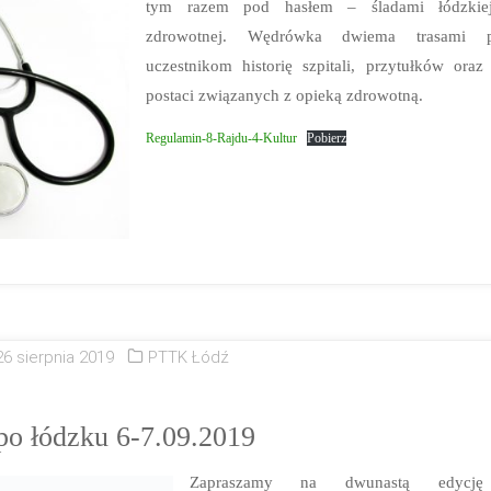
tym razem pod hasłem – śladami łódzkiej
zdrowotnej. Wędrówka dwiema trasami pr
uczestnikom historię szpitali, przytułków ora
postaci związanych z opieką zdrowotną.
Regulamin-8-Rajdu-4-Kultur
Pobierz
26 sierpnia 2019
PTTK Łódź
o łódzku 6-7.09.2019
Zapraszamy na dwunastą edycję