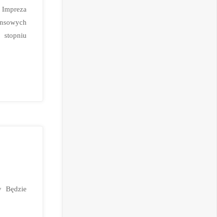
 Impreza
ansowych
topniu
y Będzie