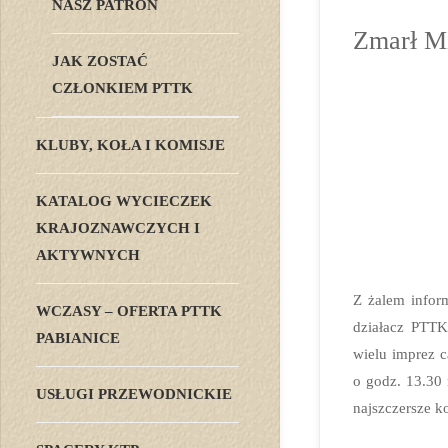
NASZ PATRON
Zmarł M
JAK ZOSTAĆ
CZŁONKIEM PTTK
KLUBY, KOŁA I KOMISJE
KATALOG WYCIECZEK
KRAJOZNAWCZYCH I
AKTYWNYCH
Z żalem infor
WCZASY – OFERTA PTTK
działacz PTTK
PABIANICE
wielu imprez 
o godz. 13.30
USŁUGI PRZEWODNICKIE
najszczersze k